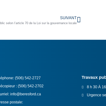
SUIVANT
blic selon l’article 70 de la Loi sur la gouvernance locale
Travaux pub
léphone: (506) 542-2727
écopieur : (506) 542-2702
8 h 30 À 16
rriel: info@beresford.ca
Urgence se
resse postale: