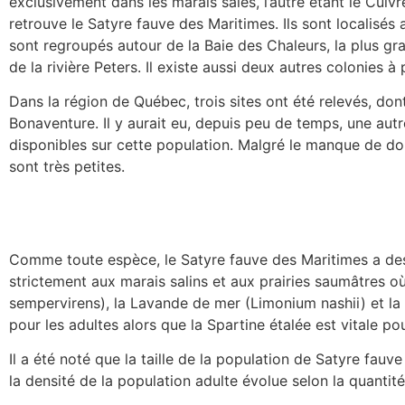
exclusivement dans les marais salés, l’autre étant le Cui
retrouve le Satyre fauve des Maritimes. Ils sont localis
sont regroupés autour de la Baie des Chaleurs, la plus gr
de la rivière Peters. Il existe aussi deux autres colonies à
Dans la région de Québec, trois sites ont été relevés, do
Bonaventure. Il y aurait eu, depuis peu de temps, une aut
disponibles sur cette population. Malgré le manque de do
sont très petites.
Comme toute espèce, le Satyre fauve des Maritimes a des b
strictement aux marais salins et aux prairies saumâtres où 
sempervirens), la Lavande de mer (Limonium nashii) et la 
pour les adultes alors que la Spartine étalée est vitale po
Il a été noté que la taille de la population de Satyre fauv
la densité de la population adulte évolue selon la quanti