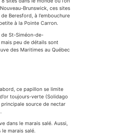
 8 sites dans le monde où l’on
u Nouveau-Brunswick, ces sites
é de Beresford, à l’embouchure
petite à la Pointe Carron.
té de St-Siméon-de-
 mais peu de détails sont
 fauve des Maritimes au Québec
bord, ce papillon se limite
 d’or toujours-verte (Solidago
 principale source de nectar
.
ve dans le marais salé. Aussi,
 le marais salé.