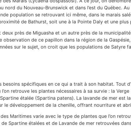
vré des Marais (Lycaena dospassosi). À ce jour, on dénombre
és au nord du Nouveau-Brunswick et dans l’est du Québec. A
ande population se retrouvant ici même, dans le marais sal
 proximité de Bathurst, soit une à la Pointe Daly et une plus 
nt deux près de Miguasha et un autre près de la municipali
re observation de ce papillon dans la région de la Gaspésie,
nnées sur le sujet, on croit que les populations de Satyre
esoins spécifiques en ce qui a trait à son habitat. Tout d’a
l’on retrouve les plantes nécessaires à sa survie : la Verge
Spartine étalée (Spartina patens). La lavande de mer est la
ur le développement de la chenille, offrant nourriture et abri
e des Maritimes varie avec le type de plantes que l’on retrou
té de Spartine étalées et de Lavande de mer retrouvées dans