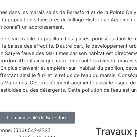
es dans les marais salés de Beresford et de la Pointe Daly
, la population située près du Village Historique Acadien n
n connaît un accroissement.
e de vie fragile du papillon. Les glaces, poussées dans le 
 à la baisse des effectifs. D’autre part, le développement ur
on Satyre fauve des Maritimes car son habitat est directem
 cordon littoral ainsi que ceux longeant les rives du marais
n plus d’envahir et empiéter sur l’habitat du papillon, cett
ffectant ainsi le flux et le reflux de l’eau du marais. Consé
des Maritimes. Cet empiétement augmente aussi le risque de
pesticides ou des détergents. Cette pollution de l’eau est u
Le marais salé de Beresford
Travaux 
hone: (506) 542-2727