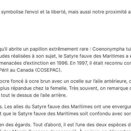
 symbolise l’envol et la liberté, mais aussi notre proximité av
qu’il abrite un papillon extrêmement rare : Coenonympha tu
udes réalisées à son sujet, le Satyre fauve des Maritimes a 
 menacées d’extinction en 1996. En 1997, il était reconnu 
n Péril au Canada (COSEPAC).
cre foncé à ocre brun avec un ocelle sur l’aile antérieure, 
 plus répandue chez la femelle. Très souvent, on remarque 
out le dessus de l’aile arrière.
és. Les ailes du Satyre fauve des Maritimes ont une envergu
nt que le Satyre fauve des Maritimes soit confondu avec son
en des égards. Tout d’abord, il est l’une des deux espèces d